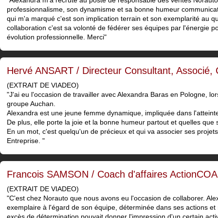
"Alexandra m'a recruté au poste de responsable des ventes Norauto
professionnalisme, son dynamisme et sa bonne humeur communicative
qui m'a marqué c'est son implication terrain et son exemplarité au qu
collaboration c'est sa volonté de fédérer ses équipes par l'énergie p
évolution professionnelle. Merci"
Hervé ANSART / Directeur Consultant, Associé
(EXTRAIT DE VIADEO)
"J'ai eu l'occasion de travailler avec Alexandra Baras en Pologne, 
groupe Auchan.
Alexandra est une jeune femme dynamique, impliquée dans l'atteinte 
De plus, elle porte la joie et la bonne humeur partout et quelles que 
En un mot, c'est quelqu'un de précieux et qui va associer ses projet
Entreprise. "
Francois SAMSON / Coach d'affaires ActionCO
(EXTRAIT DE VIADEO)
"C'est chez Norauto que nous avons eu l'occasion de collaborer. Ale
exemplaire à l'égard de son équipe, déterminée dans ses actions et 
excès de détermination pouvait donner l'impression d'un certain ac