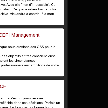
 en 2004. J'ai apprécié son
. Avec elle "rien d'impossible". Ce
otidien. Ce que je retiendrai de notre
ositive. Alexandra a contribué à mon
, CEPI Management
lorsque nous ouvrions des GSS pour le
des objectifs et très consciencieuse.
soient les circonstances.
s professionnels aux ambitions de votre
ACH
xandra s'est toujours révélée
réfléchie dans ses décisions. Parfois un
tivisme. En tous cas, sa bonne humeur