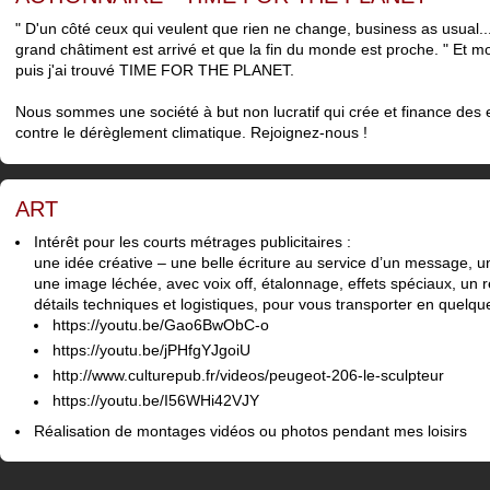
" D'un côté ceux qui veulent que rien ne change, business as usual...
grand châtiment est arrivé et que la fin du monde est proche. " Et moi
puis j'ai trouvé TIME FOR THE PLANET.
Nous sommes une société à but non lucratif qui crée et finance des en
contre le dérèglement climatique. Rejoignez-nous !
ART
Intérêt pour les courts métrages publicitaires :
une idée créative – une belle écriture au service d’un message, une
une image léchée, avec voix off, étalonnage, effets spéciaux, un 
détails techniques et logistiques, pour vous transporter en quelq
https://youtu.be/Gao6BwObC-o
https://youtu.be/jPHfgYJgoiU
http://www.culturepub.fr/videos/peugeot-206-le-sculpteur
https://youtu.be/I56WHi42VJY
Réalisation de montages vidéos ou photos pendant mes loisirs