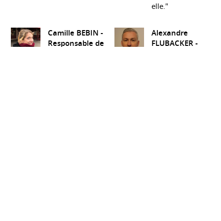
elle."
Camille BEBIN -
Alexandre
Responsable de
FLUBACKER -
Recrutement -
Directeur de
ADECCO Grenoble
centre - MOBIVIA
(EXTRAIT DE
GROUPE (Norauto
VIADEO)
- Midas- Carter
Cash...)
(EXTRAIT
"J'ai eu l'occasion
DE VIADEO)
de travailler avec
Alexandra BARAS
"Alexandra m'a
lorsqu'elle était
recruté au poste
directrice d'agence
de responsable
chez ADECCO. C'est
des ventes
une personne
Norauto en 2004.
intègre,
J'ai apprécié son
dynamique, à
professionnalisme,
l'écoute de ses
son dynamisme et
équipes et dotée
sa bonne humeur
d'un grand
communicative.
professionnalisme"
Avec elle "rien